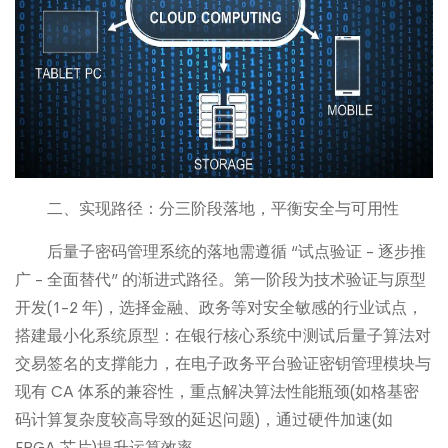
二、实现路径：分三阶段落地，平衡安全与可用性
后量子密码管理系统的落地需遵循 “试点验证 - 逐步推
广 - 全面替代” 的渐进式路径。第一阶段为技术验证与原型
开发(1-2 年)，选择金融、政务等对安全敏感的行业试点，
搭建最小化系统原型：在银行核心系统中测试后量子算法对
交易签名的支撑能力，在电子政务平台验证密钥管理模块与
现有 CA 体系的兼容性，重点解决算法性能瓶颈(如格基密
码计算复杂度较高导致的延迟问题)，通过硬件加速(如
FPGA 芯片)提升运算效率。