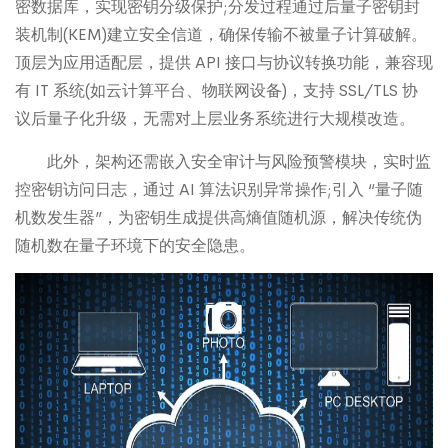
密数据库，实现密钥分级保护;分发过程通过后量子密钥封
装机制(KEM)建立安全信道，确保传输不被量子计算破解。
顶层为应用适配层，提供 API 接口与协议转换功能，兼容现
有 IT 系统(如云计算平台、物联网设备)，支持 SSL/TLS 协
议后量子化升级，无需对上层业务系统进行大规模改造。
此外，架构还需嵌入安全审计与风险预警模块，实时监
控密钥访问日志，通过 AI 算法识别异常操作;引入 “量子随
机数发生器”，为密钥生成提供高熵值随机源，解决传统伪
随机数在量子环境下的安全隐患。