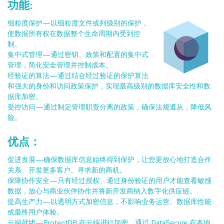
功能:
细粒度保护
—以细粒度文件或列级别的保护，
使数据所有权在数据整个生命周期内受到控
制。
集中式管理
—通过密钥、政策和配置的集中式
管理，简化安全管理并控制成本。
经验证的算法
—通过结合经过验证的保护算法
和强大的身份和访问政策保护，实现最高级别的数据库安全性和数
据库加密。
受控访问
—通过制定管理职责分离的政策，确保法规遵从，降低风
险。
优点：
促进发展
—确保数据库信息始终得到保护，让您更放心地打造合作
关系、开发更多客户、寻求新的商机。
保障协作安全
—只有经过授权、通过身份验证的用户才能查看敏感
数据，放心与商业伙伴协作并将新开发商纳入数字化供应链。
提高生产力
—以透明方式加密信息，不影响业务运营、数据库性能
或最终用户体验。
云端就绪
—ProtectDB 在云端进行加密，通过 DataSecure 在本地